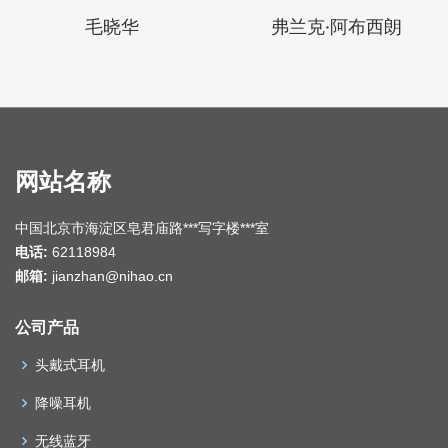
毛晓华
弗兰克·阿布西朗
网站名称
中国北京市海淀区皂君庙路***写字楼***室
电话:
62118984
邮箱:
jianzhan@nihao.cn
公司产品
头戴式耳机
降噪耳机
无线蓝牙